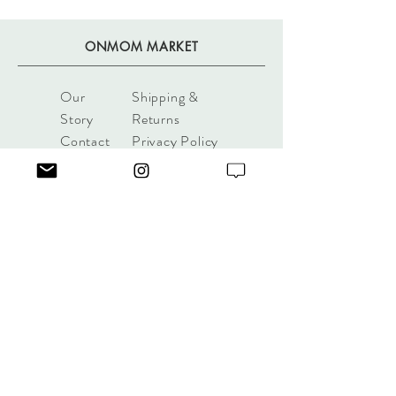
ONMOM MARKET
Our
Shipping &
Story
Returns
Contact
Privacy Policy
Guide​
본 싸이트 "onmommarket"은 미국에
서 운영하는 회사로 한국 및 월드와
이드 사용자를 위한 쇼핑몰 입니다.
모든 법적 책임은 미국 현지 법률에
적용을 받습니다.